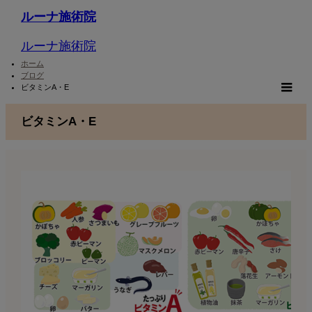
ルーナ施術院
ルーナ施術院
ホーム
ブログ
ビタミンA・E
m
ビタミンA・E