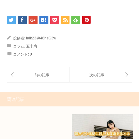
投稿者:
iaik23@48hsG3w
コラム
,
五十肩
コメント:
0
関連記事